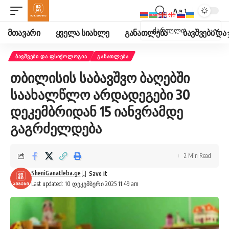
Aa
Font
Resizer
მთავარი
ყველა სიახლე
განათლება
ბავშვები დ
ᲑᲐᲕᲨᲕᲔᲑᲘ ᲓᲐ ᲤᲡᲘᲥᲝᲚᲝᲒᲘᲐ
ᲒᲐᲜᲐᲗᲚᲔᲑᲐ
თბილისის საბავშვო ბაღებში
საახალწლო არდადეგები 30
დეკემბრიდან 15 იანვრამდე
გაგრძელდება
2 Min Read
SheniGanatleba.ge
Last updated: 10 დეკემბერი 2025 11:49 am