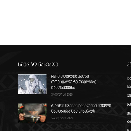
ხშირად ნახვადი
კ
FBI-მ თოვლის კაცზე
გ
ოფიციალური ფაილები
ს
გამოაქვეყნა
31 ივლისი 2026
პ
რ
რატომ სვამენ ჩინელები მთელი
ცხოვრება ცხელ წყალს
ი
5 აგვისტო 2026
რ