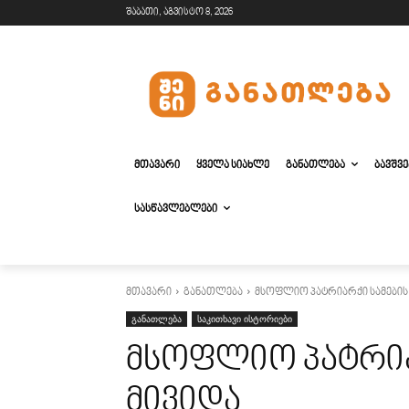
შაბათი, აგვისტო 8, 2026
ᲛᲗᲐᲕᲐᲠᲘ
ᲧᲕᲔᲚᲐ ᲡᲘᲐᲮᲚᲔ
ᲒᲐᲜᲐᲗᲚᲔᲑᲐ
ᲑᲐᲕᲨᲕ
ᲡᲐᲡᲬᲐᲕᲚᲔᲑᲚᲔᲑᲘ
მთავარი
განათლება
მსოფლიო პატრიარქი სამების 
განათლება
საკითხავი ისტორიები
მსოფლიო პატრია
მივიდა