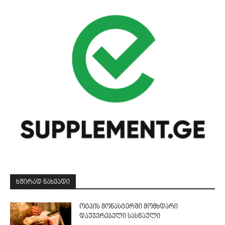
ᲮᲨᲘᲠᲐᲓ ᲜᲐᲮᲕᲐᲓᲘ
ოტპის მონასტერში მომხდარი
დაუჯერებელი სასწაული