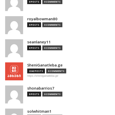
0 POSTS
0 COMMENTS
royalbowman80
0 POSTS
0 COMMENTS
seanlaney11
0 POSTS
0 COMMENTS
SheniGanatleba.ge
2242 POSTS
0 COMMENTS
https://sheniganatleba.ge
shonabarrios7
0 POSTS
0 COMMENTS
solwhitman1