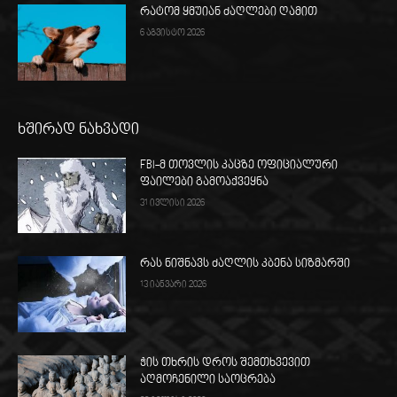
რატომ ყმუიან ძაღლები ღამით
6 აგვისტო 2026
ხშირად ნახვადი
FBI-მ თოვლის კაცზე ოფიციალური
ფაილები გამოაქვეყნა
31 ივლისი 2026
რას ნიშნავს ძაღლის კბენა სიზმარში
13 იანვარი 2026
ჭის თხრის დროს შემთხვევით
აღმოჩენილი საოცრება