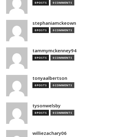
0 POSTS
0 COMMENTS
stephaniamckeown
0 POSTS
0 COMMENTS
tammymckenney94
0 POSTS
0 COMMENTS
tonyaalbertson
0 POSTS
0 COMMENTS
tysonwelsby
0 POSTS
0 COMMENTS
williezachary06