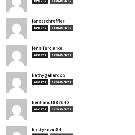
0 POSTS
0 COMMENTS
janetschreffler
0 POSTS
0 COMMENTS
jenniferclarke
0 POSTS
0 COMMENTS
kathygallardo5
0 POSTS
0 COMMENTS
kenhandt887640
0 POSTS
0 COMMENTS
kristykevin84