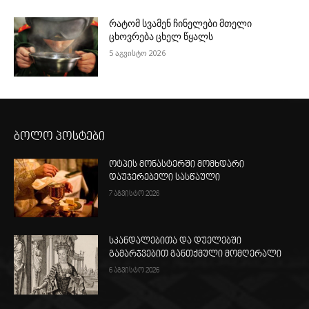
რატომ სვამენ ჩინელები მთელი
ცხოვრება ცხელ წყალს
5 აგვისტო 2026
ბოლო პოსტები
ოტპის მონასტერში მომხდარი
დაუჯერებელი სასწაული
7 აგვისტო 2026
სკანდალებითა და დუელებში
გამარჯვებით განთქმული მომღერალი
6 აგვისტო 2026