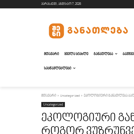
პარასკევი, აგვისტო 7, 2026
ᲛᲗᲐᲕᲐᲠᲘ
ᲧᲕᲔᲚᲐ ᲡᲘᲐᲮᲚᲔ
ᲒᲐᲜᲐᲗᲚᲔᲑᲐ
ᲑᲐᲕᲨᲕ
ᲡᲐᲡᲬᲐᲕᲚᲔᲑᲚᲔᲑᲘ
მთავარი
Uncategorized
ეკოლოგიური განათლება ბაღე
Uncategorized
ეკოლოგიური გან
როგორ ვუზრუნვე