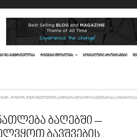
ᲔᲑᲘ ᲓᲐ ᲯᲐᲜᲛᲠᲗᲔᲚᲝᲑᲐ
ᲠᲩᲔᲕᲔᲑᲘ ᲛᲨᲝᲑᲚᲔᲑᲡ
ᲡᲝᲪᲘᲐᲚᲣᲠᲘ ᲞᲠᲝᲒᲠᲐᲛᲔᲑᲘ
ᲨᲔ
ბში - როგორ ვუზრუნველვყოთ ბავშვების ცნობიერი განვითარება ბუნებრივ გ
ათლება ბაღებში –
ლვყოთ ბავშვების