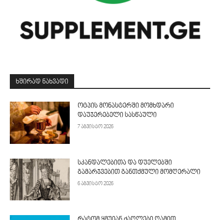
ᲮᲨᲘᲠᲐᲓ ᲜᲐᲮᲕᲐᲓᲘ
ოტპის მონასტერში მომხდარი
დაუჯერებელი სასწაული
7 აგვისტო 2026
სკანდალებითა და დუელებში
გამარჯვებით განთქმული მომღერალი
6 აგვისტო 2026
რატომ ყმუიან ძაღლები ღამით