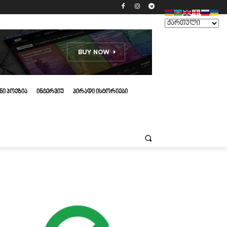
ᲜᲘ ᲞᲝᲔᲖᲘᲐ
ᲘᲜᲢᲔᲠᲕᲘᲣ
ᲞᲘᲠᲐᲓᲘ ᲘᲡᲢᲝᲠᲘᲔᲑᲘ