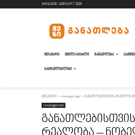
პარასკევი, აგვისტო 7, 2026
ᲛᲗᲐᲕᲐᲠᲘ
ᲧᲕᲔᲚᲐ ᲡᲘᲐᲮᲚᲔ
ᲒᲐᲜᲐᲗᲚᲔᲑᲐ
ᲑᲐᲕᲨᲕ
ᲡᲐᲡᲬᲐᲕᲚᲔᲑᲚᲔᲑᲘ
მთავარი
Uncategorized
განათლებისთვის ბრძოლის მ
Uncategorized
განათლებისთვის
რეალობა – ნობე