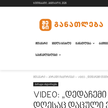
ხუთშაბათი, აგვისტო 6, 2026
ᲛᲗᲐᲕᲐᲠᲘ
ᲧᲕᲔᲚᲐ ᲡᲘᲐᲮᲚᲔ
ᲒᲐᲜᲐᲗᲚᲔᲑᲐ
ᲑᲐᲕᲨᲕ
ᲡᲐᲡᲬᲐᲕᲚᲔᲑᲚᲔᲑᲘ
მთავარი
პირადი ისტორიები
VIDEO: „დედაჩემი თეთ
პირადი ისტორიები
VIDEO: „დედაჩე
დღესაც დაცული ვ