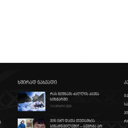
ხშირად ნახვადი
კ
რას ნიშნავს ძაღლის კბენა
გ
სიზმარში
ს
13 იანვარი 2026
პ
ვინ იყო დათა თუთაშხია
რ
თ
სინამდვილეში? – ბევრმა არ