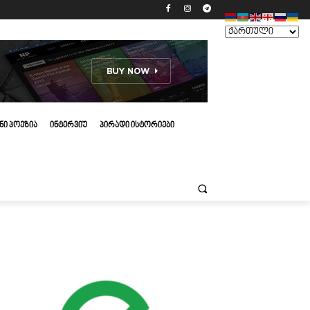
ᲜᲘ ᲞᲝᲔᲖᲘᲐ
ᲘᲜᲢᲔᲠᲕᲘᲣ
ᲞᲘᲠᲐᲓᲘ ᲘᲡᲢᲝᲠᲘᲔᲑᲘ