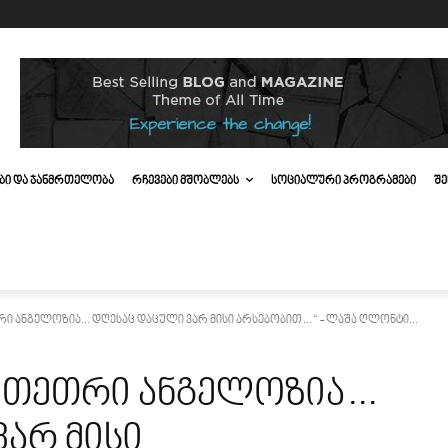
ᲔᲑᲘ ᲓᲐ ᲯᲐᲜᲛᲠᲗᲔᲚᲝᲑᲐ
ᲠᲩᲔᲕᲔᲑᲘ ᲛᲨᲝᲑᲚᲔᲑᲡ
ᲡᲝᲪᲘᲐᲚᲣᲠᲘ ᲞᲠᲝᲒᲠᲐᲛᲔᲑᲘ
ᲨᲔ
რი ანგელოზია... დღესაც დაცული ვარ მისი არსებობით…“ - ლაშა ღლონტი...
მი თეთრი ანგელოზია…
არ მისი