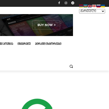
ᲜᲘ ᲞᲝᲔᲖᲘᲐ
ᲘᲜᲢᲔᲠᲕᲘᲣ
ᲞᲘᲠᲐᲓᲘ ᲘᲡᲢᲝᲠᲘᲔᲑᲘ