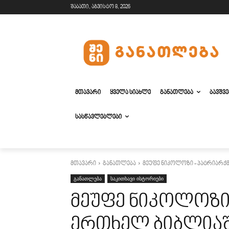
შაბათი, აგვისტო 8, 2026
ᲛᲗᲐᲕᲐᲠᲘ
ᲧᲕᲔᲚᲐ ᲡᲘᲐᲮᲚᲔ
ᲒᲐᲜᲐᲗᲚᲔᲑᲐ
ᲑᲐᲕᲨᲕ
ᲡᲐᲡᲬᲐᲕᲚᲔᲑᲚᲔᲑᲘ
მთავარი
განათლება
მეუფე ნიკოლოზი - პატრიარქმა
განათლება
საკითხავი ისტორიები
მეუფე ნიკოლოზი
ერთხელ ბიბლიაში